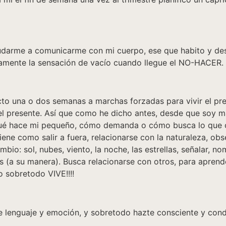
udarme a comunicarme con mi cuerpo, ese que habito y des
stamente la sensación de vacío cuando llegue el NO-HACER.
o una o dos semanas a marchas forzadas para vivir el pres
r el presente. Así que como he dicho antes, desde que soy
 qué hace mi pequeño, cómo demanda o cómo busca lo qu
iene como salir a fuera, relacionarse con la naturaleza, ob
o: sol, nubes, viento, la noche, las estrellas, señalar, nom
 (a su manera). Busca relacionarse con otros, para aprender
o sobretodo VIVE!!!!
 lenguaje y emoción, y sobretodo hazte consciente y condu