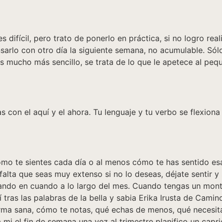
s difícil, pero trato de ponerlo en práctica, si no logro rea
arlo con otro día la siguiente semana, no acumulable. Sólo
 mucho más sencillo, se trata de lo que le apetece al peque
s con el aquí y el ahora. Tu lenguaje y tu verbo se flexion
 cómo te sientes cada día o al menos cómo te has sentido es
alta que seas muy extenso si no lo deseas, déjate sentir y 
 cuando en cuando a lo largo del mes. Cuando tengas un mo
 tras las palabras de la bella y sabia Erika Irusta de Camin
rma sana, cómo te notas, qué echas de menos, qué necesita
a mi el fin de semana una vez al trimestre planifico un capr