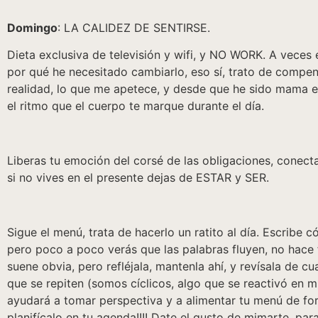
Domingo
: LA CALIDEZ DE SENTIRSE.
Dieta exclusiva de televisión y wifi, y NO WORK. A veces e
por qué he necesitado cambiarlo, eso sí, trato de compens
realidad, lo que me apetece, y desde que he sido mama es
el ritmo que el cuerpo te marque durante el día.
Liberas tu emoción del corsé de las obligaciones, conecta
si no vives en el presente dejas de ESTAR y SER.
Sigue el menú, trata de hacerlo un ratito al día. Escribe
pero poco a poco verás que las palabras fluyen, no hace f
suene obvia, pero refléjala, mantenla ahí, y revísala de
que se repiten (somos cíclicos, algo que se reactivó en mí
ayudará a tomar perspectiva y a alimentar tu menú de fo
planifícalo en tu agenda!!!! Date el gusto de mimarte, par